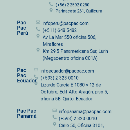
(+56) 2 2592 0280
Parinacota 261, Quilicura
Pac
infoperu@pacpac.com
Pac
(+511) 648 5482
Perú
Av La Mar 550 oficina 506,
Miraflores
Km 29.5 Panamericana Sur, Lurin
(Megacentro oficina C01A)
Pac
infoecuador@pacpac.com
Pac
(+593) 2 323 0010
Ecuador
Lizardo García E 1080 y 12 de
Octubre, Edif Alto Aragón, piso 5,
oficina 5B. Quito, Ecuador
Pac Pac
infopanama@pacpac.com
Panamá
(+593) 2 323 0010
Calle 50, Oficina 3101,